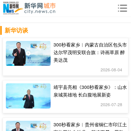
新华访谈
300秒看家乡︱内蒙古自治区包头市
达尔罕茂明安联合旗：诗画草原 醉
美达茂
2026-08-04
靖宇县亮相《300秒看家乡》：山水
泉城英雄地 长白腹地展新姿
2026-07-28
300秒看家乡︱贵州省铜仁市印江土