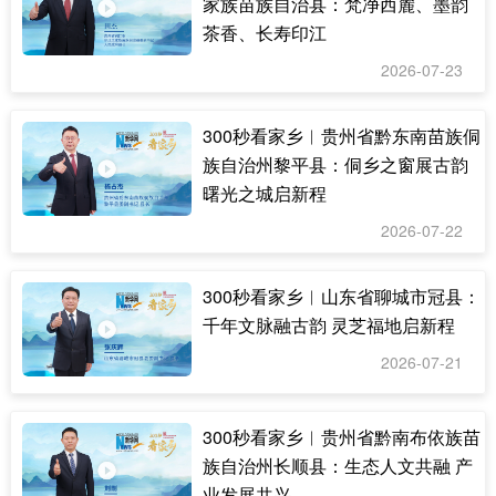
家族苗族自治县：梵净西麓、墨韵
茶香、长寿印江
2026-07-23
300秒看家乡︱贵州省黔东南苗族侗
族自治州黎平县：侗乡之窗展古韵
曙光之城启新程
2026-07-22
300秒看家乡︱山东省聊城市冠县：
千年文脉融古韵 灵芝福地启新程
2026-07-21
300秒看家乡︱贵州省黔南布依族苗
族自治州长顺县：生态人文共融 产
业发展共兴