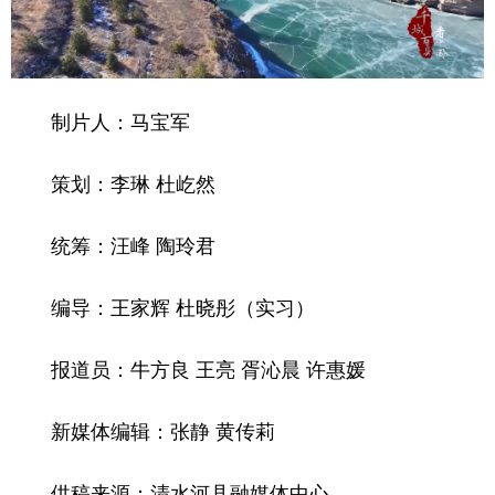
制片人：马宝军
策划：李琳 杜屹然
统筹：汪峰 陶玲君
编导：王家辉 杜晓彤（实习）
报道员：牛方良 王亮 胥沁晨 许惠媛
新媒体编辑：张静 黄传莉
供稿来源：清水河县融媒体中心