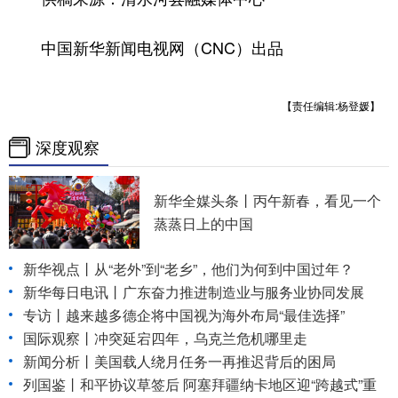
中国新华新闻电视网（CNC）出品
【责任编辑:杨登媛】
深度观察
新华全媒头条丨
丙午新春，看见一个
蒸蒸日上的中国
新华视点丨
从“老外”到“老乡”，他们为何到中国过年？
新华每日电讯丨
广东奋力推进制造业与服务业协同发展
专访丨越来越多德企将中国视为海外布局“最佳选择”
国际观察丨
冲突延宕四年，乌克兰危机哪里走
新闻分析丨美国载人绕月任务一再推迟背后的困局
列国鉴丨和平协议草签后 阿塞拜疆纳卡地区迎“跨越式”重