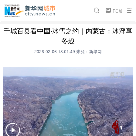
城市频道
PC版
要闻推荐
城市封面
论坛活动
微电影
千城百县看中国·冰雪之约｜内蒙古：冰浮享
搜索
新华访谈
招商引资
云瞰城市
热点专题
冬趣
魅力江西
2026-02-06 13:01:49
来源：新华网
相关频道
汽车
金融
科技
食品
房产
旅游
健康
能源
公司
彩票
娱乐
时尚
书画
文化