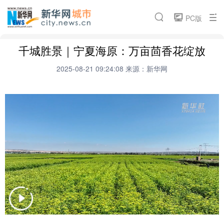
城市频道
PC版
要闻推荐
城市封面
论坛活动
微电影
千城胜景｜宁夏海原：万亩茴香花绽放
搜索
新华访谈
招商引资
云瞰城市
热点专题
2025-08-21 09:24:08
来源：新华网
魅力江西
相关频道
汽车
金融
科技
食品
房产
旅游
健康
能源
公司
彩票
娱乐
时尚
书画
文化