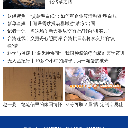
化传承之路
财经聚焦丨“贷款明白纸”：如何帮企业算清融资“明白账”
新华全媒+丨
避暑需求撬动县域游“清凉”出圈
记者手记丨当这场创新大赛从“评作品”转向“拼实力”
台湾连线丨
义勇丹心照两岸 台湾抗日名将李友邦的“复
疆”情
科学与健康丨“多兵种协同”！我国肿瘤治疗向精准医学迈进
无人区纪行丨10多个小时的蹲守，为一颗蛋的破壳！
赵一曼：绝笔信里的家国情怀
立等可取？量“脚”定制专属鞋