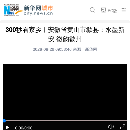
城市频道
PC版
要闻推荐
城市封面
论坛活动
微电影
300秒看家乡︱安徽省黄山市歙县：水墨新
搜索
新华访谈
招商引资
云瞰城市
热点专题
安 徽韵歙州
魅力江西
2026-06-29 09:58:46
来源：新华网
相关频道
汽车
金融
科技
食品
房产
旅游
健康
能源
公司
彩票
娱乐
时尚
书画
文化
0:00
/0:00