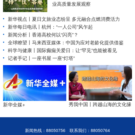
业高质量发展观察
新华视点丨
夏日文旅业态纷呈 多元融合点燃消费活力
新华每日电讯丨
杭州：“一人公司”风乍起
新闻分析丨香港高校何以“闪亮”？
全球瞭望丨马来西亚媒体：中国为应对老龄化提供借鉴
科学与健康丨国际癫痫关爱日：让“罕见”也能被看见
记者手记丨一座书屋 一座“灯塔”
秀我中国丨跨越山海的文化缘
新华全媒+
新闻热线：88050756 联系我们：88050764