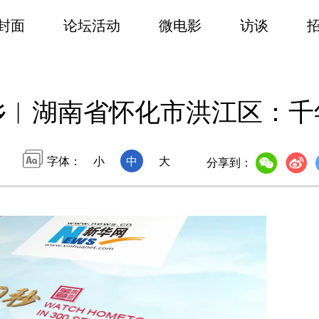
封面
论坛活动
微电影
访谈
家乡︱湖南省怀化市洪江区：千
字体：
小
中
大
分享到：