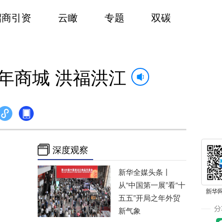
招商引资
云瞰
专题
双碳
年商城 洪福洪江
深度观察
新华全媒头条丨
从“中国第一展”看“十
五五”开局之年外贸
新气象