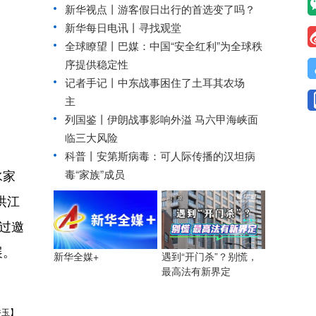
新华视点丨
游客假日出行的首选变了吗？
新华每日电讯丨
寻找观堂
全球瞭望丨巴媒：中国“安全红利”为全球秩
序提供稳定性
记者手记丨中东战事困住了土耳其农场
主
列国鉴丨伊朗战事影响外溢 马六甲海峡面
临三大风险
科普丨安第斯病毒：可人际传播的汉坦病
水家
毒“家族”成员
洪江
过邀
展。
遇到“开门杀”？别慌，
新华全媒+
最高法有新界定
香玉】