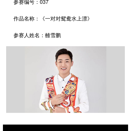
037
参赛编号：
《一对对鸳鸯水上漂》
作品名称：
雒雪鹏
参赛人姓名：